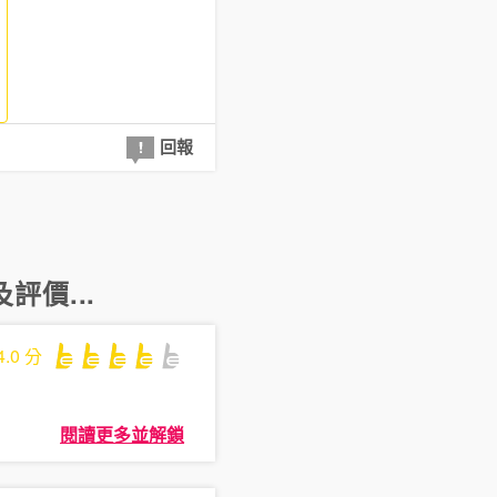
回報
評價...
4.0
分
閱讀更多並解鎖