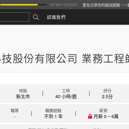
匿名分享你的面試經驗，一
161691
/
200000
認識我們
科技股份有限公司 業務工程
地點
工時
評分
新北市
40 小時/週
2.5
分
職等
職務經驗
薪資
-
不到 1 年
月薪 0 ~ 6萬