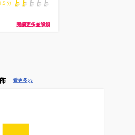
1.5
分
閱讀更多並解鎖
佈
看更多>>