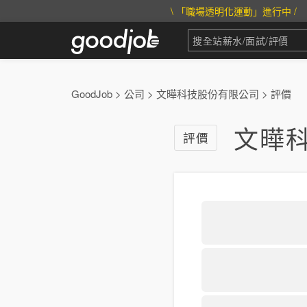
\ 「職場透明化運動」進行中 /
GoodJob
>
公司
>
文曄科技股份有限公司
>
評價
文曄
評價