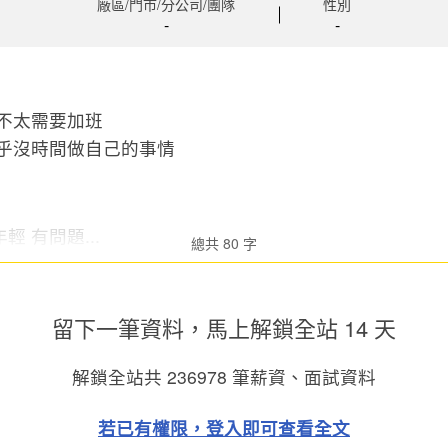
廠區/門市/分公司/團隊
性別
-
-
 不太需要加班
幾乎沒時間做自己的事情
 有問題...
總共 80 字
留下一筆資料，馬上
解鎖全站 14 天
解鎖全站共
236978
筆薪資、面試資料
若已有權限，登入即可查看全文