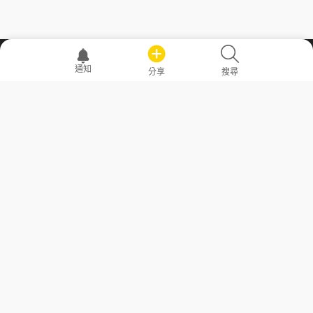
職場透明化運動
通知
分享
搜尋
—— 共享薪水、面試情報，求職不再面議！
求職者工具
常見問答
勞工法令懶人包
常見問答
部落格
發文留言規則
隱私權政策
使用者條款
商品與退款政策
GoodJob
關於我們