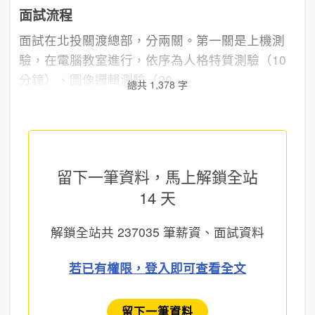
面試流程
面試在北投關渡總部，分兩關。第一關是上機測
驗，在電腦教室進行，依序為人格特質測驗（10
分鐘）、圖像邏輯測驗（20...
總共 1,378 字
留下一筆資料，馬上
解鎖全站
14 天
解鎖全站共
237035
筆薪資、面試資料
若已有權限，登入即可查看全文
留下一筆資料