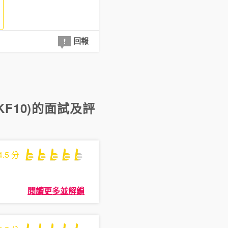
回報
F10)
的面試及評
4.5
分
閱讀更多並解鎖