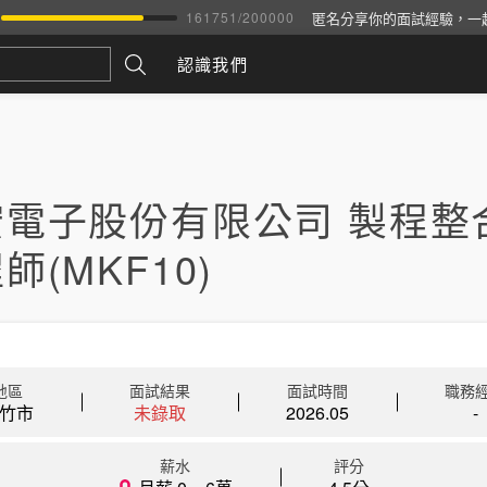
匿名分享你的面試經驗，一
161751
/
200000
認識我們
宏電子股份有限公司 製程整
師(MKF10)
地區
面試結果
面試時間
職務
竹市
未錄取
2026.05
-
薪水
評分