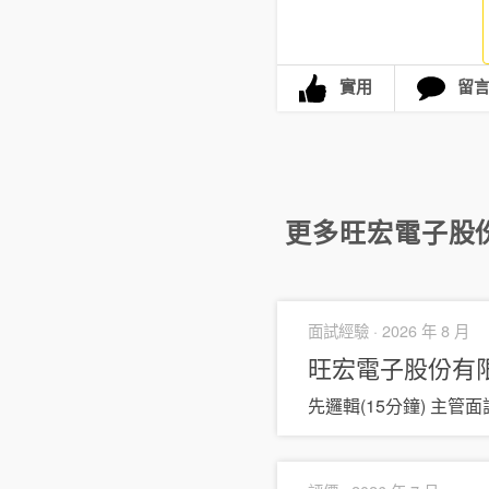
實用
留
更多
旺宏電子股
面試經驗 ·
2026 年 8 月
旺宏電子股份有
先邏輯(15分鐘) 主管