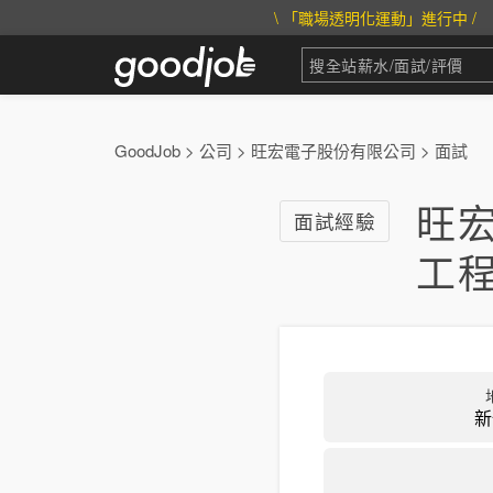
\ 「職場透明化運動」進行中 /
GoodJob
>
公司
>
旺宏電子股份有限公司
>
面試
旺
面試經驗
工程
新