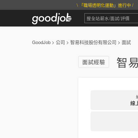
\ 「職場透明化運動」進行中 /
GoodJob
>
公司
>
智易科技股份有限公司
>
面試
智
面試經驗
線