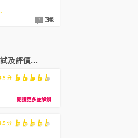
回報
試及評價...
4.5
分
閱讀更多並解鎖
4.5
分