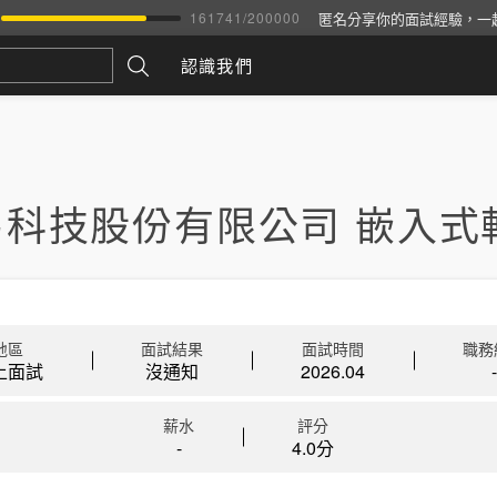
匿名分享你的面試經驗，一
161741
/
200000
認識我們
易科技股份有限公司 嵌入式
地區
面試結果
面試時間
職務
上面試
沒通知
2026.04
-
薪水
評分
-
4.0分