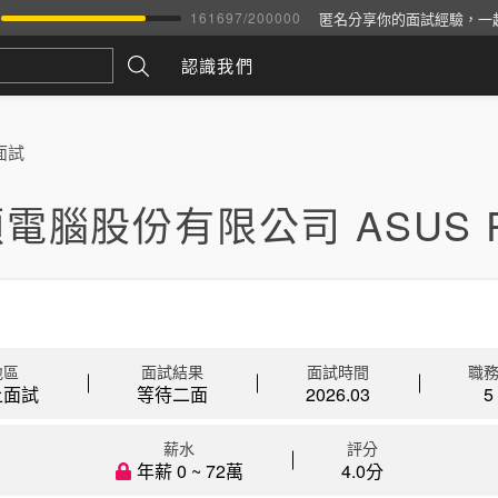
匿名分享你的面試經驗，一
161697
/
200000
認識我們
面試
電腦股份有限公司 ASUS 
地區
面試結果
面試時間
職
上面試
等待二面
2026.03
5
薪水
評分
年薪 0 ~ 72萬
4.0分