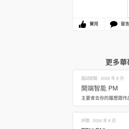
實用
留
更多
華
面試經驗 ·
2026 年 8 月
開端智能
PM
主要會去你的履歷跟作
評價 ·
2026 年 8 月