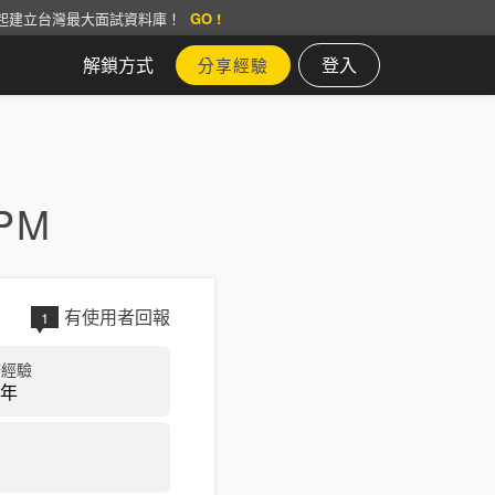
起建立台灣最大面試資料庫！
GO !
解鎖方式
登入
分享經驗
PM
有使用者回報
1
務經驗
 年