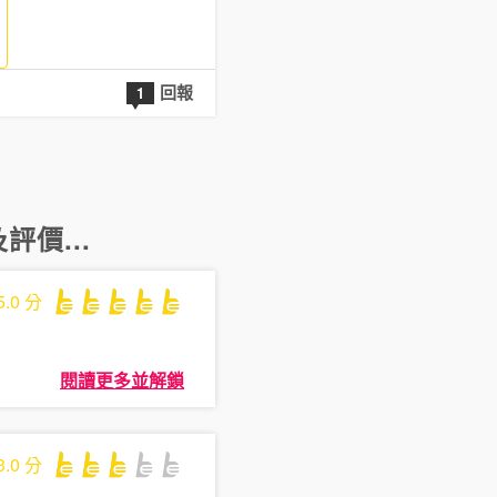
回報
1
評價...
5.0
分
閱讀更多並解鎖
3.0
分