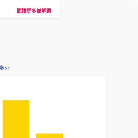
閱讀更多並解鎖
多>>