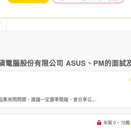
言
碩電腦股份有限公司 ASUS
、
PM
的面試及
品集來問問題、建議一定要準簡報、會分享公
....
年薪 0 ~ 72萬