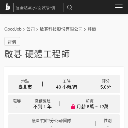
GoodJob
>
公司
>
啟碁科技股份有限公司
>
評價
評價
啟碁 硬體工程師
地點
工時
評分
臺北市
40 小時/週
5.0
分
職等
職務經驗
薪資
-
不到 1 年
月薪 6萬 ~ 12萬
廠區/門市/分公司/團隊
性別
-
-