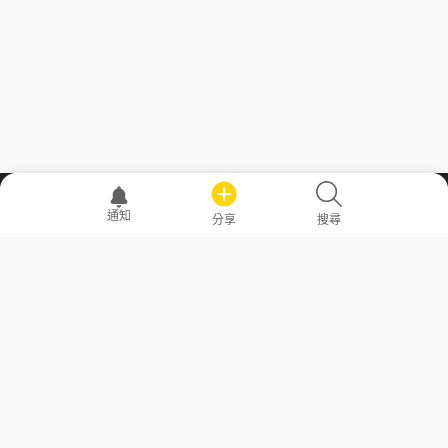
職場透明化運動
通知
分享
搜尋
—— 共享薪水、面試情報，求職不再面議！
求職者工具
常見問答
勞工法令懶人包
常見問答
部落格
發文留言規則
隱私權政策
使用者條款