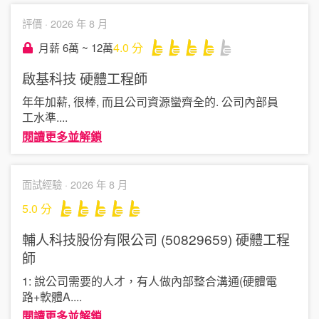
評價 ·
2026 年 8 月
4.0
分
月薪 6萬 ~ 12萬
啟基科技
硬體工程師
年年加薪, 很棒, 而且公司資源蠻齊全的. 公司內部員
工水準
....
閱讀更多並解鎖
面試經驗 ·
2026 年 8 月
5.0
分
輔人科技股份有限公司 (50829659)
硬體工程
師
1: 說公司需要的人才，有人做內部整合溝通(硬體電
路+軟體A
....
閱讀更多並解鎖