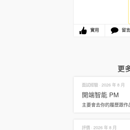
實用
留
更
面試經驗 ·
2026 年 8 月
開端智能
PM
主要會去你的履歷跟作
評價 ·
2026 年 8 月