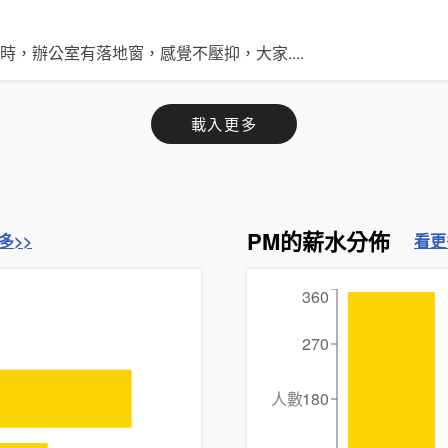
5小時，辦公室有落地窗，感覺不壓抑，大家
....
載入更多
PM的薪水分佈
多>>
看更
360
270
人數
180