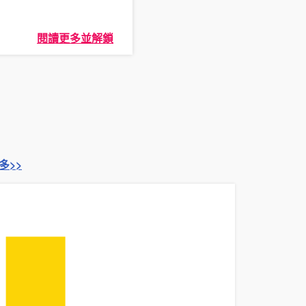
閱讀更多並解鎖
多>>