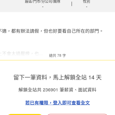
廠區/門市/分公司/團隊
性別
-
-
不適，都有辦法請假，但也好要看自己所在的部門。
不會太過壓榨，也...
總共 78 字
留下一筆資料，馬上
解鎖全站 14 天
解鎖全站共
236901
筆薪資、面試資料
若已有權限，登入即可查看全文