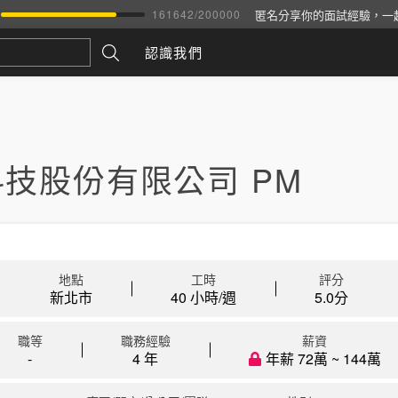
匿名分享你的面試經驗，一
161642
/
200000
認識我們
技股份有限公司 PM
地點
工時
評分
新北市
40 小時/週
5.0
分
職等
職務經驗
薪資
-
4 年
年薪 72萬 ~ 144萬