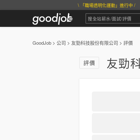
\ 「職場透明化運動」進行中 /
GoodJob
>
公司
>
友勁科技股份有限公司
>
評價
友勁科
評價