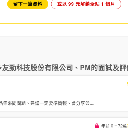
留下一筆資料
或以 99 元解鎖全站 1 個月
言
多
友勁科技股份有限公司
、
PM
的面試及評價
品集來問問題、建議一定要準簡報、會分享公
....
年薪 0 ~ 72萬