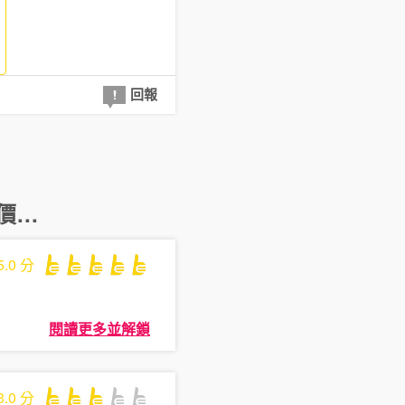
回報
...
5.0
分
閱讀更多並解鎖
3.0
分