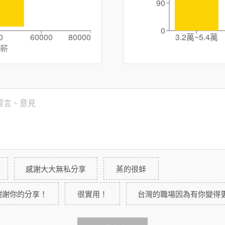
90
0
0
60000
80000
3.2萬~5.4萬
薪
感謝大大無私分享
蒸的很蚌
謝謝你的分享！
很實用！
台灣的職場因為有你變得