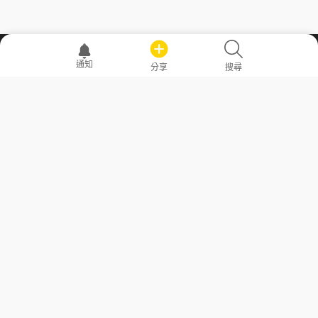
職場透明化運動
通知
分享
搜尋
—— 共享薪水、面試情報，求職不再面議！
求職者工具
常見問答
勞工法令懶人包
常見問答
部落格
發文留言規則
隱私權政策
使用者條款
商品與退款政策
GoodJob
關於我們