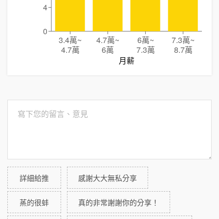
4
0
3.4萬
~
4.7萬
~
6萬
~
7.3萬
~
4.7萬
6萬
7.3萬
8.7萬
月薪
詳細給推
感謝大大無私分享
蒸的很蚌
真的非常謝謝你的分享！