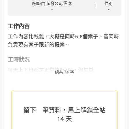
廠區/門市/分公司/團隊
性別
-
-
工作內容
工作內容比較雜，大概是同時5-6個案子。需同時
負責現有案子跟新的提案。
工時狀況
每天上下班都是正常的8小時，但是提...
總共 74 字
留下一筆資料，馬上
解鎖全站
14 天