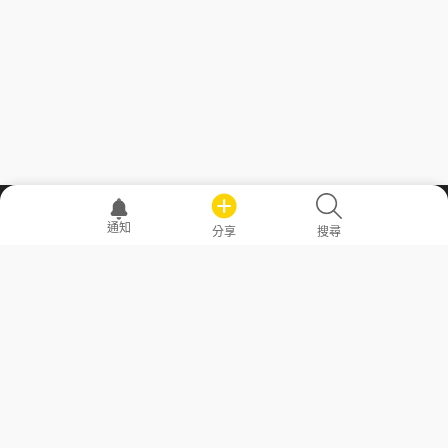
職場透明化運動
通知
分享
搜尋
—— 共享薪水、面試情報，求職不再面議！
求職者工具
常見問答
勞工法令懶人包
常見問答
部落格
發文留言規則
隱私權政策