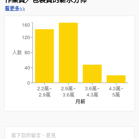
看更多>>
160
120
人數
80
40
0
2.2萬
~
2.9萬
~
3.6萬
~
4.3萬
~
2.9萬
3.6萬
4.3萬
5萬
月薪