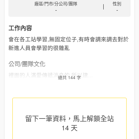
廠區/門市/分公司/團隊
性別
-
-
工作內容
會在各工站學習,無固定位子,有時會調來調去對於
新進人員會學習的很雜亂
公司/團隊文化
裡面的人滿愛傳遞消息的,所以建...
總共 144 字
留下一筆資料，馬上
解鎖全站
14 天