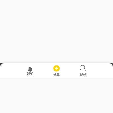
職場透明化運動
通知
分享
搜尋
—— 共享薪水、面試情報，求職不再面議！
求職者工具
常見問答
勞工法令懶人包
常見問答