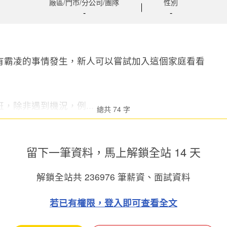
廠區/門市/分公司/團隊
性別
-
-
有霸凌的事情發生，新人可以嘗試加入這個家庭看看
，除非遇到機況，例...
總共 74 字
留下一筆資料，馬上
解鎖全站 14 天
解鎖全站共
236976
筆薪資、面試資料
若已有權限，登入即可查看全文