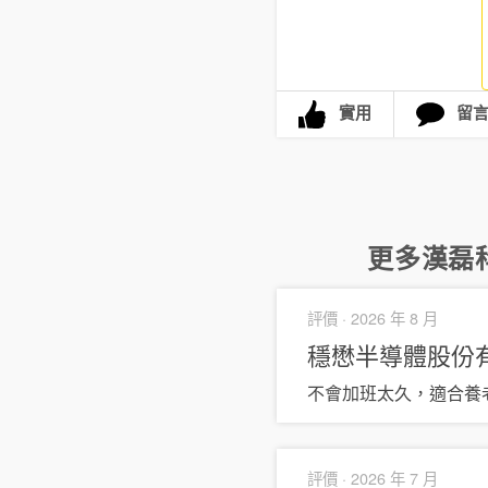
實用
留
更多
漢磊
評價 ·
2026 年 8 月
穩懋半導體股份
不會加班太久，適合養
評價 ·
2026 年 7 月