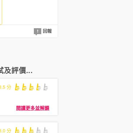
回報
及評價...
3.5
分
閱讀更多並解鎖
3.0
分