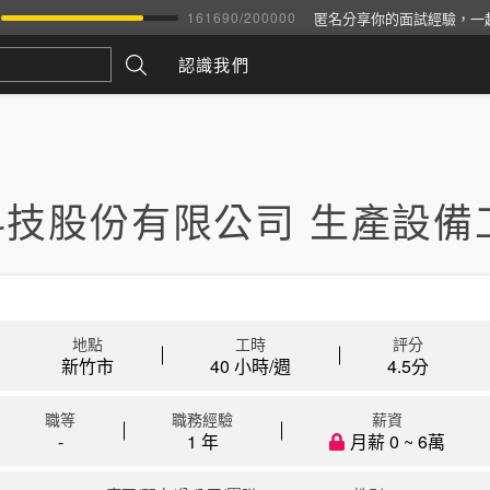
匿名分享你的面試經驗，一
161690
/
200000
認識我們
科技股份有限公司 生產設備
地點
工時
評分
新竹市
40 小時/週
4.5
分
職等
職務經驗
薪資
-
1 年
月薪 0 ~ 6萬