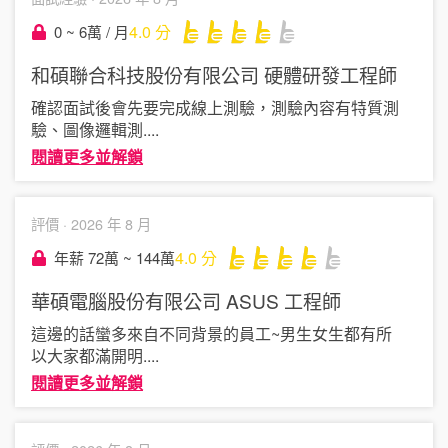
4.0
分
0 ~ 6萬 / 月
和碩聯合科技股份有限公司
硬體研發工程師
確認面試後會先要完成線上測驗，測驗內容有特質測
驗、圖像邏輯測
....
閱讀更多並解鎖
評價 ·
2026 年 8 月
4.0
分
年薪 72萬 ~ 144萬
華碩電腦股份有限公司 ASUS
工程師
這邊的話蠻多來自不同背景的員工~男生女生都有所
以大家都滿開明
....
閱讀更多並解鎖