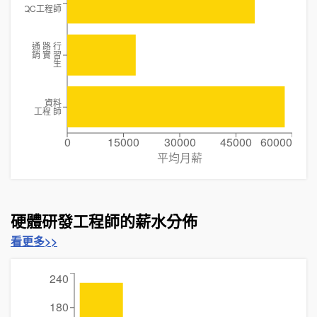
QC工程師
通 路 行
銷 實 習
生
資料
工程 師
0
15000
30000
45000
60000
平均月薪
硬體研發工程師的薪水分佈
看更多>>
240
180