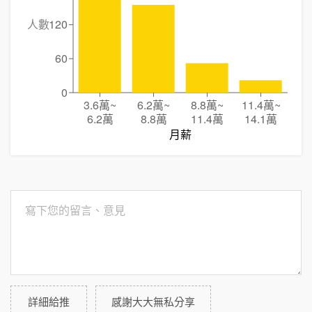
人數
120
60
0
3.6萬
~
6.2萬
~
8.8萬
~
11.4萬
~
6.2萬
8.8萬
11.4萬
14.1萬
月薪
詳細給推
感謝大大無私分享