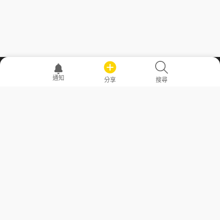
職場透明化運動
通知
分享
搜尋
—— 共享薪水、面試情報，求職不再面議！
求職者工具
常見問答
勞工法令懶人包
常見問答
部落格
發文留言規則
隱私權政策
使用者條款
商品與退款政策