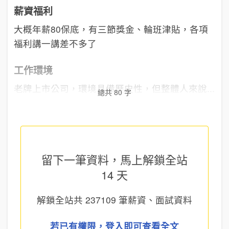
薪資福利
大概年薪80保底，有三節獎金、輪班津貼，各項
福利講一講差不多了
工作環境
老牌上市公司，環境具備歷史性，但整體人來說...
總共 80 字
留下一筆資料，馬上
解鎖全站
14 天
解鎖全站共
237109
筆薪資、面試資料
若已有權限，登入即可查看全文