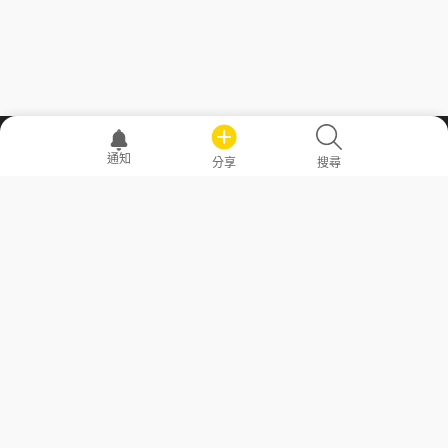
職場透明化運動
通知
分享
搜尋
—— 共享薪水、面試情報，求職不再面議！
求職者工具
常見問答
勞工法令懶人包
常見問答
部落格
發文留言規則
隱私權政策
使用者條款
商品與退款政策