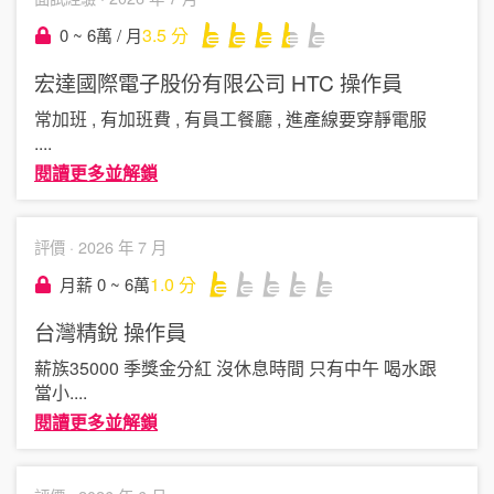
3.5
分
0 ~ 6萬 / 月
宏達國際電子股份有限公司 HTC
操作員
常加班 , 有加班費 , 有員工餐廳 , 進產線要穿靜電服
....
閱讀更多並解鎖
評價 ·
2026 年 7 月
1.0
分
月薪 0 ~ 6萬
台灣精銳
操作員
薪族35000 季獎金分紅 沒休息時間 只有中午 喝水跟
當小
....
閱讀更多並解鎖