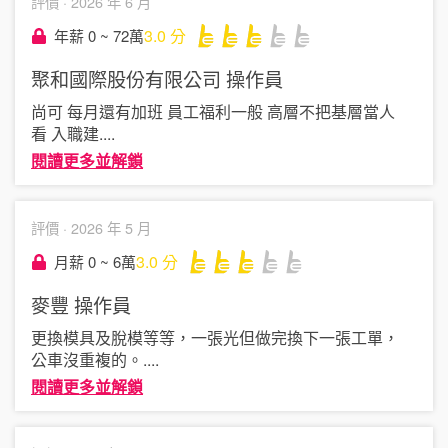
評價 ·
2026 年 6 月
3.0
分
年薪 0 ~ 72萬
聚和國際股份有限公司
操作員
尚可 每月還有加班 員工福利一般 高層不把基層當人
看 入職建
....
閱讀更多並解鎖
評價 ·
2026 年 5 月
3.0
分
月薪 0 ~ 6萬
麥豐
操作員
更換模具及脫模等等，一張光但做完換下一張工單，
公車沒重複的。
....
閱讀更多並解鎖