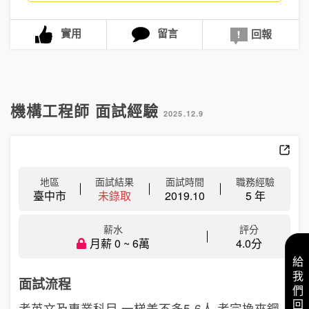
實用
留言
回報
機構工程師 面試經驗
2025.12.9
地區
面試結果
面試時間
職務經驗
臺中市
未錄取
2019.10
5 年
薪水
評分
月薪 0 ~ 6萬
4.0分
給我們回饋
面試流程
考英文及專業科目 一梯差不多5-6人 考完換夾鋼