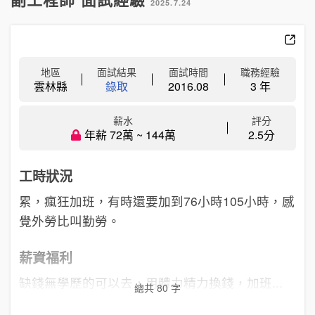
2025.7.24
地區
面試結果
面試時間
職務經驗
雲林縣
錄取
2016.08
3 年
薪水
評分
年薪 72萬 ~ 144萬
2.5分
工時狀況
累，瘋狂加班，有時還要加到76小時105小時，感
覺外勞比叫勤勞。
薪資福利
缺錢無學歷的可以去，用體力精力換錢，加班...
總共 80 字