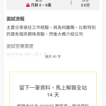
月薪 0 ~ 6萬
3.0分
面試流程
主要分享過往工作經驗，與為何離職，比較特別
的還有個夾鋼珠測驗，然後大概介紹公司
面試官專業度
面試官有2個一個人資一...
總共 80 字
留下一筆資料，馬上
解鎖全站
14 天
解鎖全站共
237077
筆薪資、面試資料