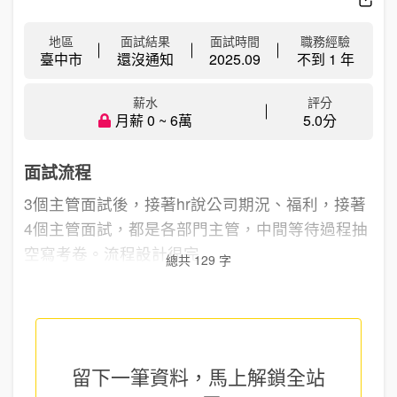
地區
面試結果
面試時間
職務經驗
臺中市
還沒通知
2025.09
不到 1 年
薪水
評分
月薪 0 ~ 6萬
5.0分
面試流程
3個主管面試後，接著hr說公司期況、福利，接著
4個主管面試，都是各部門主管，中間等待過程抽
空寫考卷。流程設計很完...
總共 129 字
留下一筆資料，馬上
解鎖全站