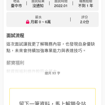
地區
面試結果
面試時間
職務經驗
臺中市
沒通知
2022.01
不到 1 年
薪水
評分
月薪 0 ~ 6萬
2.0分
面試流程
這次面試讓我更了解職務內容，也發現自身優缺
點，未來會持續加強專業能力與表達技巧。
薪資福利
薪資與福利條件較符合基本...
總共 93 字
留下一筆資料，馬上
解鎖全站