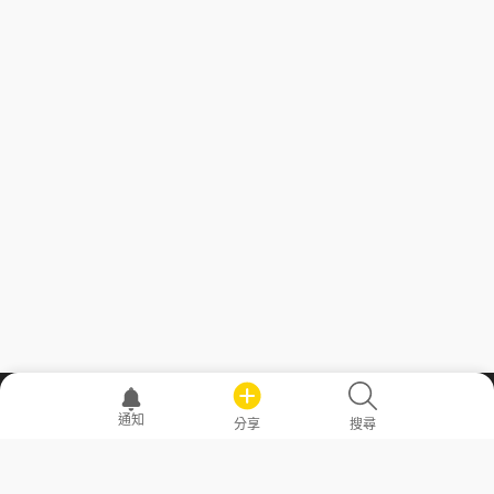
職場透明化運動
通知
分享
搜尋
—— 共享薪水、面試情報，求職不再面議！