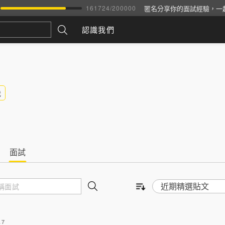
匿名分享你的面試經驗，一
161724
/
200000
認識我們
我
面試
.7