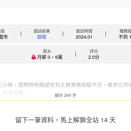
地區
面試結果
面試時間
職務
園市
錄取
2024.01
不到 1
薪水
評分
月薪 0 ~ 6萬
2.0分
二小時，提問時明顯感受到主管業務經驗不足。進到公司
也不授權。...
總共 269 字
留下一筆資料，馬上
解鎖全站 14 天