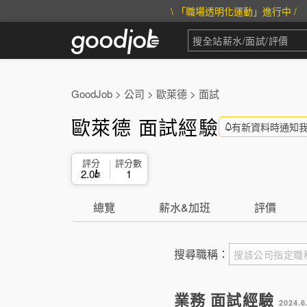
\ 「職場透明化運動」進行中 /
GoodJob
>
公司
>
歐萊德
>
面試
歐萊德 面試經驗
有新資料時通知
評分
評分數
2.0
1
總覽
薪水&加班
評價
搜尋職稱：
業務 面試經驗
2024.6