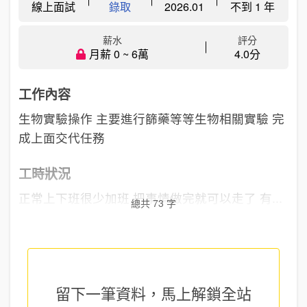
線上面試
錄取
2026.01
不到 1 年
薪水
評分
月薪 0 ~ 6萬
4.0分
工作內容
生物實驗操作 主要進行篩藥等等生物相關實驗 完
成上面交代任務
工時狀況
正常上下班很少加班 把事情做完就可以走了 有...
總共 73 字
留下一筆資料，馬上
解鎖全站