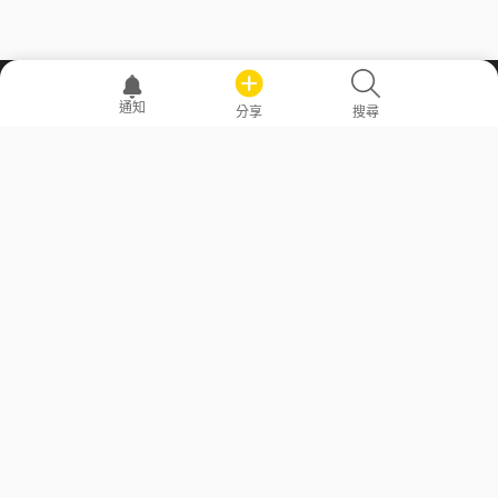
職場透明化運動
通知
分享
搜尋
—— 共享薪水、面試情報，求職不再面議！
求職者工具
常見問答
勞工法令懶人包
常見問答
部落格
發文留言規則
隱私權政策
使用者條款
商品與退款政策
GoodJob
關於我們