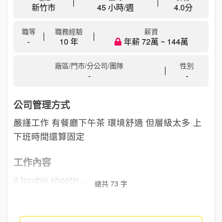
新竹市
45 小時/週
4.0
分
職等
職務經驗
薪資
-
10 年
年薪 72萬 ~ 144萬
廠區/門市/分公司/團隊
性別
-
-
公司管理方式
嚴謹工作 有餐廳下午茶 環境舒適 但層級太多 上
下班時間還算固定
工作內容
It trouble shootin...
總共 73 字