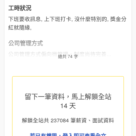
工時狀況
下班要收訊息, 上下班打卡, 沒什麼特別的, 獎金分
紅就隨緣,
公司管理方式
公司管理方式偏向微管理，制度尚待完善...
總共 74 字
留下一筆資料，馬上
解鎖全站
14 天
解鎖全站共
237084
筆薪資、面試資料
若已有權限，登入即可查看全文