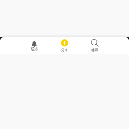
職場透明化運動
通知
分享
搜尋
—— 共享薪水、面試情報，求職不再面議！
求職者工具
常見問答
勞工法令懶人包
常見問答
部落格
發文留言規則
隱私權政策
使用者條款
商品與退款政策