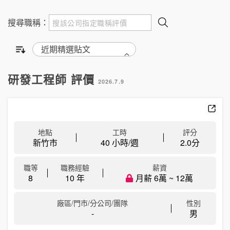
搜尋職稱：
研發工程師 評價
2026.7.9
地點
工時
評分
新竹市
40 小時/週
2.0
分
職等
職務經驗
薪資
8
10 年
月薪 6萬 ~ 12萬
廠區/門市/分公司/團隊
性別
-
男