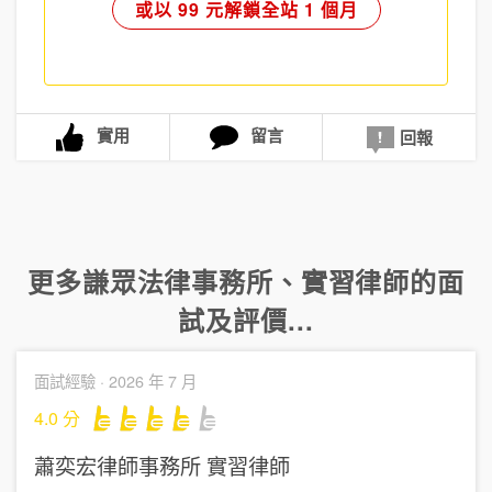
或以 99 元解鎖全站 1 個月
實用
留言
回報
更多
謙眾法律事務所
、
實習律師
的面
試及評價...
面試經驗 ·
2026 年 7 月
4.0
分
蕭奕宏律師事務所
實習律師