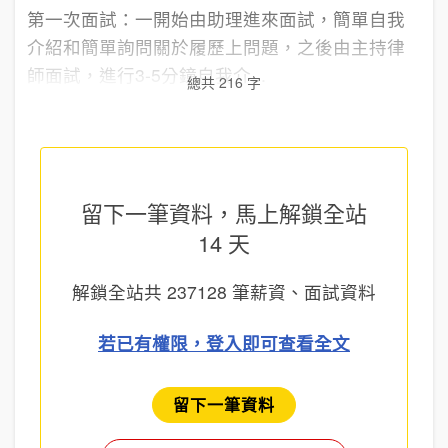
第一次面試：一開始由助理進來面試，簡單自我
介紹和簡單詢問關於履歷上問題，之後由主持律
師面試，進行3-5分鐘自我介...
總共 216 字
留下一筆資料，馬上
解鎖全站
14 天
解鎖全站共
237128
筆薪資、面試資料
若已有權限，登入即可查看全文
留下一筆資料