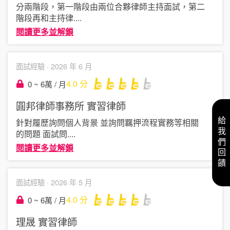
分兩階段，第一階段由兩位合夥律師主持面試，第二
階段再和主持律
....
閱讀更多並解鎖
面試經驗 ·
2026 年 6 月
4.0
分
0 ~ 6萬 / 月
圓邦律師事務所
實習律師
給我們回饋
針對履歷詢問個人背景 並詢問羈押流程實務等相關
的問題 面試問
....
閱讀更多並解鎖
面試經驗 ·
2026 年 5 月
4.0
分
0 ~ 6萬 / 月
理晟
實習律師