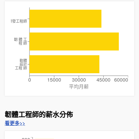
印表機研發工程師
韌 體 工
程 師
軟體
設計
工程 師
0
15000
30000
45000
60000
平均月薪
韌體工程師的薪水分佈
看更多>>