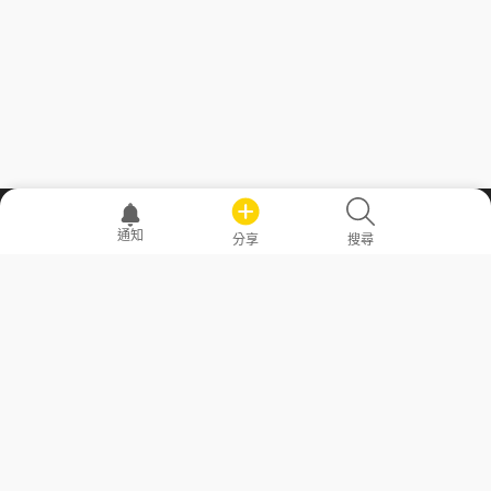
職場透明化運動
通知
分享
搜尋
—— 共享薪水、面試情報，求職不再面議！
求職者工具
常見問答
勞工法令懶人包
常見問答
部落格
發文留言規則
隱私權政策
使用者條款