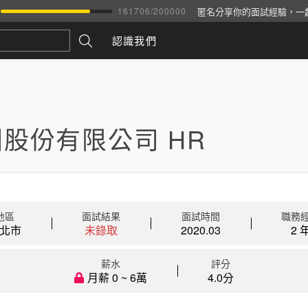
匿名分享你的面試經驗，一
161706
/
200000
認識我們
股份有限公司 HR
地區
面試結果
面試時間
職務
北市
未錄取
2020.03
2 
薪水
評分
月薪 0 ~ 6萬
4.0分