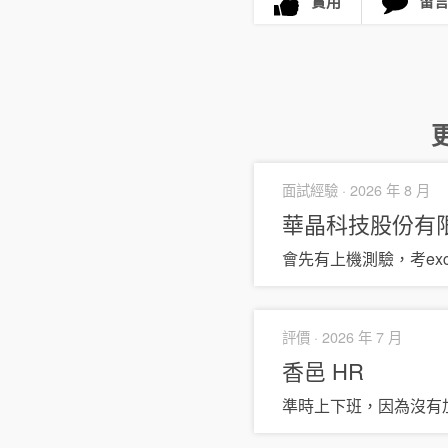
實用
留
面試經驗 ·
2026 年 8 月
華晶科技股份有
會先有上機測驗，考exce
評價 ·
2026 年 7 月
香邑
HR
準時上下班，因為沒有