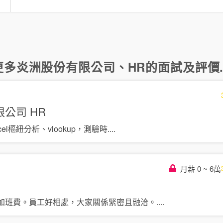
言
更多
炎洲股份有限公司
、
HR
的面試及評價..
限公司
HR
l樞紐分析、vlookup，測驗時
....
月薪 0 ~ 6萬
加班費。員工好相處，大家關係緊密且融洽。
....