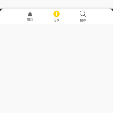
職場透明化運動
通知
分享
搜尋
—— 共享薪水、面試情報，求職不再面議！
求職者工具
常見問答
勞工法令懶人包
常見問答
部落格
發文留言規則
隱私權政策
使用者條款
商品與退款政策
GoodJob
關於我們