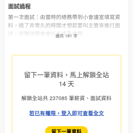
面試過程
第一次面試：由當時的總務帶到小會議室填寫資
料，過了非常久的時間才想起要叫主管來進行面
試，該職缺需會會計系統及申報...
總共 181 字
留下一筆資料，馬上
解鎖全站
14 天
解鎖全站共
237085
筆薪資、面試資料
若已有權限，登入即可查看全文
留下一筆資料