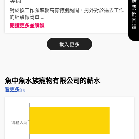
給我們回饋
對於換工作頻率較高有特別詢問，另外對於過去工作
的經驗做簡單
....
閱讀更多並解鎖
載入更多
魚中魚水族寵物有限公司的薪水
看更多>>
╱店員╱專櫃人員