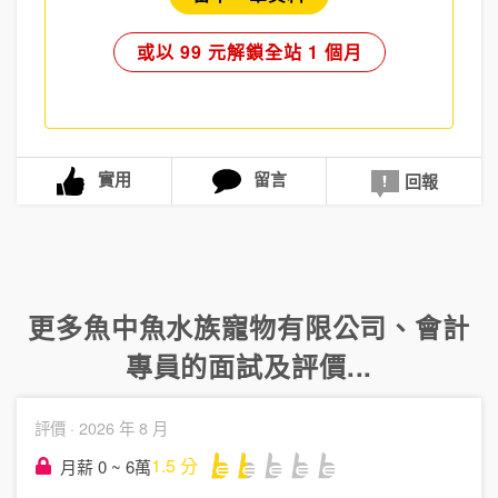
或以 99 元解鎖全站 1 個月
實用
留言
回報
更多
魚中魚水族寵物有限公司
、
會計
專員
的面試及評價...
評價 ·
2026 年 8 月
1.5
分
月薪 0 ~ 6萬