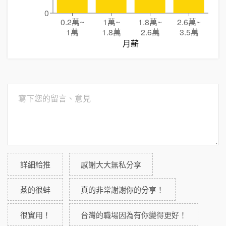
0
0.2萬
~
1萬
~
1.8萬
~
2.6萬
~
1萬
1.8萬
2.6萬
3.5萬
月薪
詳細給推
感謝大大無私分享
蒸的很蚌
真的非常謝謝你的分享！
很實用！
台灣的職場因為有你變得更好！