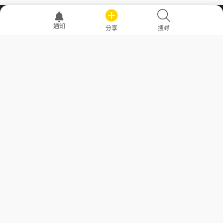
職場透明化運動
通知
分享
搜尋
—— 共享薪水、面試情報，求職不再面議！
求職者工具
常見問答
勞工法令懶人包
常見問答
部落格
發文留言規則
隱私權政策
使用者條款
商品與退款政策
GoodJob
關於我們
聯絡我們