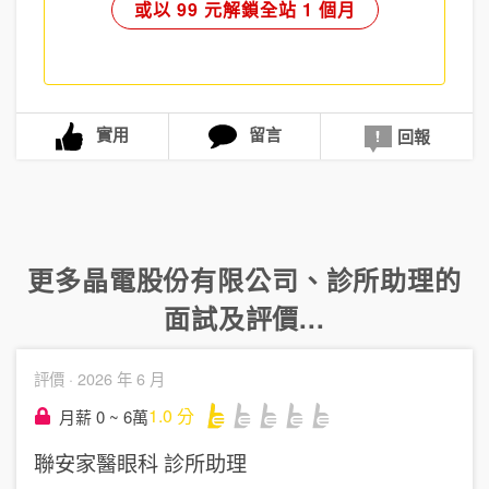
或以 99 元解鎖全站 1 個月
實用
留言
回報
更多
晶電股份有限公司
、
診所助理
的
面試及評價...
評價 ·
2026 年 6 月
1.0
分
月薪 0 ~ 6萬
聯安家醫眼科
診所助理