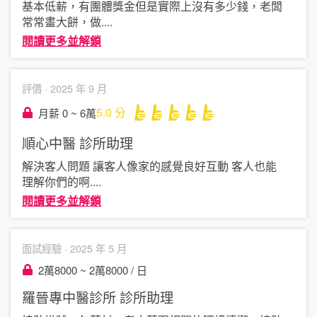
基本低薪，有團體獎金但是實際上沒有多少錢，老闆
常常畫大餅，做
....
閱讀更多並解鎖
評價 ·
2025 年 9 月
5.0
分
月薪 0 ~ 6萬
順心中醫
診所助理
解決客人問題 讓客人像家的感覺良好互動 客人也能
理解你們的啊
....
閱讀更多並解鎖
面試經驗 ·
2025 年 5 月
2萬8000 ~ 2萬8000 / 日
羅晉專中醫診所
診所助理