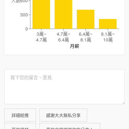
人數
600
300
0
3萬
~
4.7萬
~
6.4萬
~
8.1萬
~
4.7萬
6.4萬
8.1萬
10萬
月薪
詳細給推
感謝大大無私分享