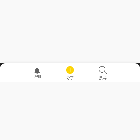
職場透明化運動
通知
分享
搜尋
—— 共享薪水、面試情報，求職不再面議！
求職者工具
常見問答
勞工法令懶人包
常見問答
部落格
發文留言規則
隱私權政策