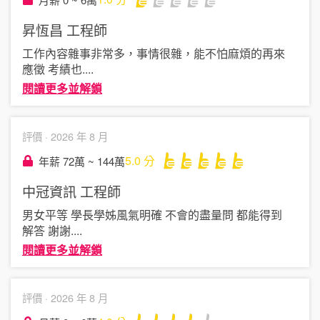
昇恆昌
工程師
工作內容雜事非常多，事情很雜，能不怕麻煩的再來
應徵 考績也
....
閱讀更多並解鎖
評價 ·
2026 年 8 月
5.0
分
年薪 72萬 ~ 144萬
中冠資訊
工程師
男女平等 學長學姊風氣明確 不會的盡量問 都能得到
解答 謝謝
....
閱讀更多並解鎖
評價 ·
2026 年 8 月