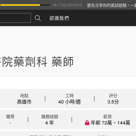
匿名分享你的面試經驗，一
161732
/
200000
認識我們
院藥劑科 藥師
地點
工時
評分
高雄市
40 小時/週
3.5
分
職等
職務經驗
薪資
-
4 年
年薪 72萬 ~ 144萬