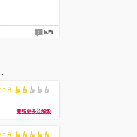
回報
.
2.0
分
閱讀更多並解鎖
5.0
分