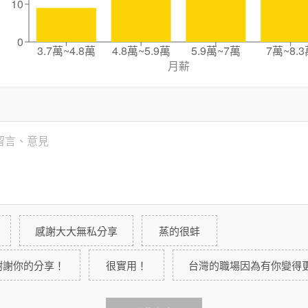
10
0
3.7萬~4.8萬
4.8萬~5.9萬
5.9萬~7萬
7萬~8.3
月薪
感謝大大無私分享
蒸的很蚌
謝謝你的分享！
很實用！
台灣的職場因為有你變得