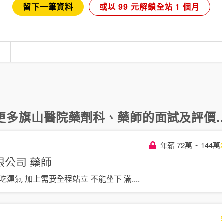
留下一筆資料
或以 99 元解鎖全站 1 個月
言
更多
旗山醫院藥劑科
、
藥師
的面試及評價..
年薪 72萬 ~ 144萬
限公司
藥師
吃運氣 加上需要全程站立 不能坐下 滿
....