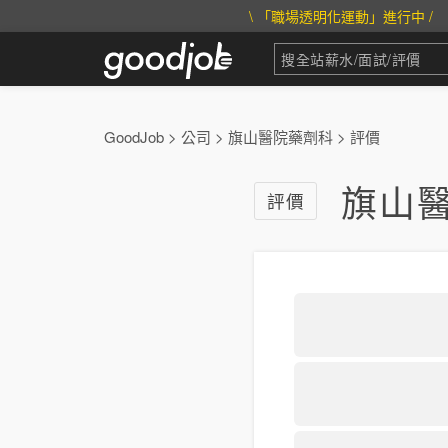
\ 「職場透明化運動」進行中 /
GoodJob
>
公司
>
旗山醫院藥劑科
>
評價
旗山醫
評價