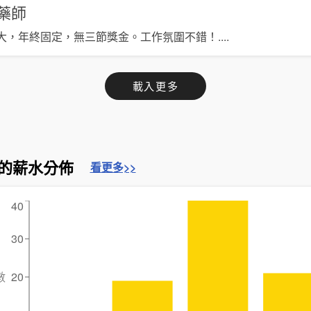
藥師
大，年終固定，無三節獎金。工作氛圍不錯！
....
載入更多
的薪水分佈
看更多>>
40
30
數
20