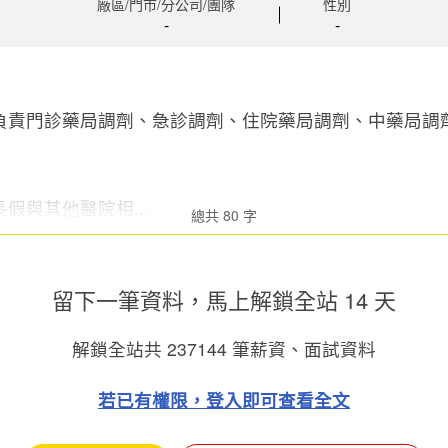
廠區/門市/分公司/團隊
性別
-
-
負責門診藥局調劑、急診調劑、住院藥局調劑、中藥局調
假與其他醫院相...
總共 80 字
留下一筆資料，馬上
解鎖全站 14 天
解鎖全站共
237144
筆薪資、面試資料
若已有權限，登入即可查看全文