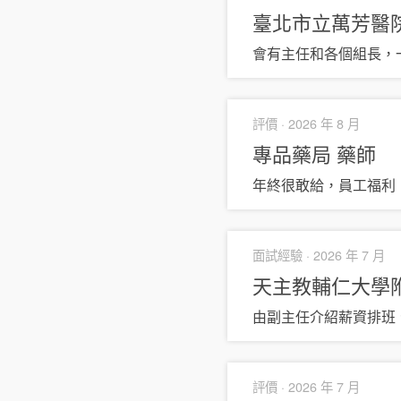
臺北市立萬芳醫
會有主任和各個組長，
評價 ·
2026 年 8 月
專品藥局
藥師
年終很敢給，員工福利
面試經驗 ·
2026 年 7 月
天主教輔仁大學
由副主任介紹薪資排班
評價 ·
2026 年 7 月