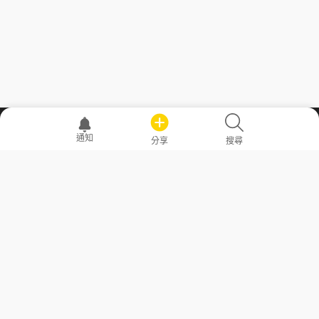
職場透明化運動
通知
分享
搜尋
—— 共享薪水、面試情報，求職不再面議！
求職者工具
常見問答
勞工法令懶人包
常見問答
部落格
發文留言規則
隱私權政策
使用者條款