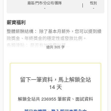
廠區/門市/分公司/團隊
性別
-
-
薪資福利
整體薪酬結構： 除了基本月薪外，您可以提到績
效獎金、年終獎金的穩定性或發放比例。
各類津貼： 是否有加班費計算...
總共 305 字
留下一筆資料，馬上
解鎖全站
14 天
解鎖全站共
236955
筆薪資、面試資料