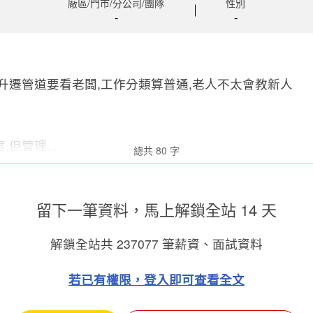
廠區/門市/分公司/團隊
性別
-
-
升遷管道要看老闆,工作分類算普通,老人不太會教新人
但管理...
總共 80 字
留下一筆資料，馬上
解鎖全站 14 天
解鎖全站共
237077
筆薪資、面試資料
若已有權限，登入即可查看全文