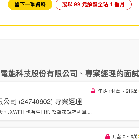
留下一筆資料
或以 99 元解鎖全站 1 個月
言
光電能科技股份有限公司
、
專案經理
的面試
年薪 144萬 ~ 216萬
 (24740602)
專案經理
可以WFH 也有生日假 整體來說福利算
....
月薪 0 ~ 6萬