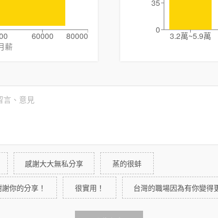
35
0
00
60000
80000
3.2萬~5.9萬
月薪
感謝大大無私分享
蒸的很蚌
謝謝你的分享！
很實用！
台灣的職場因為有你變得