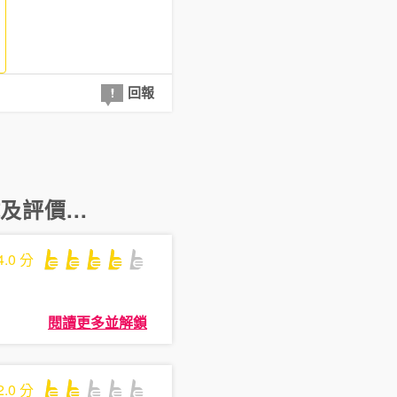
回報
及評價...
4.0
分
閱讀更多並解鎖
2.0
分