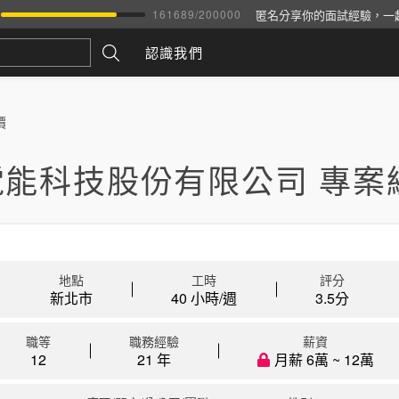
匿名分享你的面試經驗，一
161689
/
200000
認識我們
價
電能科技股份有限公司 專案
地點
工時
評分
新北市
40 小時/週
3.5
分
職等
職務經驗
薪資
12
21 年
月薪 6萬 ~ 12萬