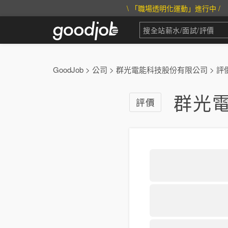
\ 「職場透明化運動」進行中 /
GoodJob
>
公司
>
群光電能科技股份有限公司
>
評
群光
評價