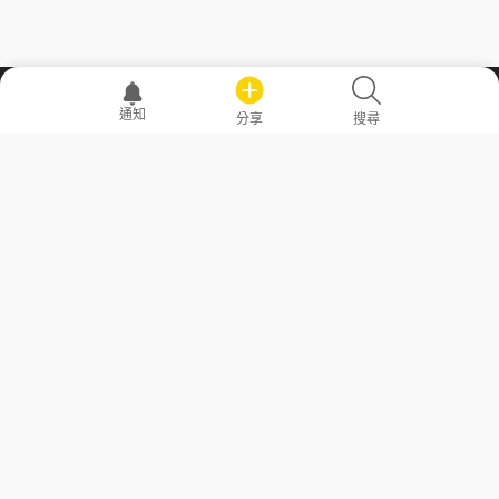
職場透明化運動
通知
分享
搜尋
—— 共享薪水、面試情報，求職不再面議！
求職者工具
常見問答
勞工法令懶人包
常見問答
部落格
發文留言規則
隱私權政策
使用者條款
商品與退款政策
GoodJob
關於我們